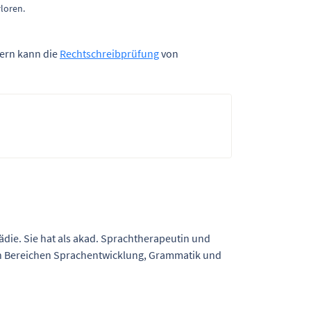
loren.
tern kann die
Rechtschreibprüfung
von
die. Sie hat als akad. Sprachtherapeutin und
 den Bereichen Sprachentwicklung, Grammatik und