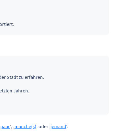
rtiert.
er Stadt zu erfahren.
letzten Jahren.
 paar
‘, ‚
manche(s)
‘ oder ‚
jemand
‘.