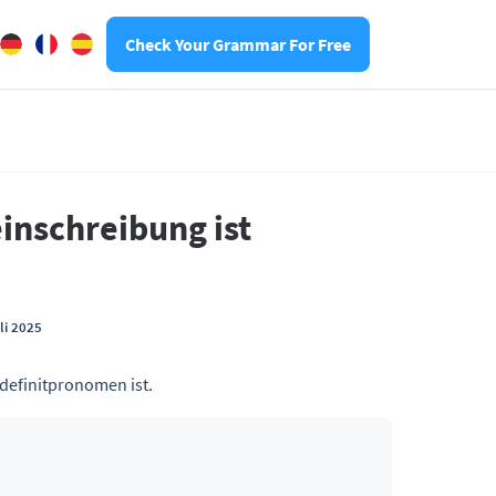
Check Your Grammar For Free
einschreibung ist
li 2025
ndefinitpronomen ist.