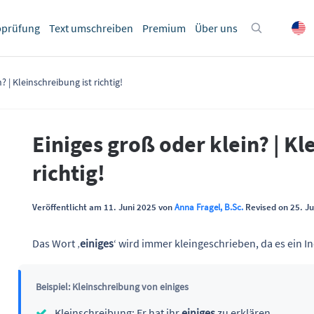
bprüfung
Text umschreiben
Premium
Über uns
? | Kleinschreibung ist richtig!
Einiges groß oder klein? | Kl
richtig!
Veröffentlicht am 11. Juni 2025 von
Anna Fragel, B.Sc.
Revised on 25. Ju
Das Wort ‚
einiges
‘ wird immer kleingeschrieben, da es ein I
Beispiel: Kleinschreibung von einiges
Kleinschreibung: Er hat ihr
einiges
zu erklären.