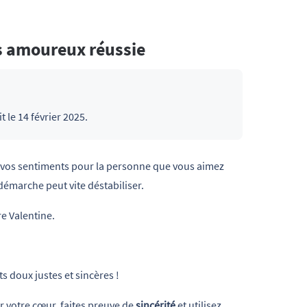
s amoureux réussie
 le 14 février 2025.
r vos sentiments pour la personne que vous aimez
 démarche peut vite déstabiliser.
re Valentine.
s doux justes et sincères !
r votre cœur, faites preuve de
sincérité
et utilisez