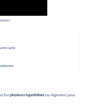
nsons !
votre carte
artenaire
ut lire
plusieurs hypothèses
(ou légendes) pour