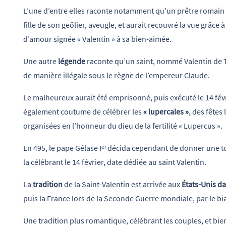
L’une d’entre elles raconte notamment qu’un prêtre romai
fille de son geôlier, aveugle, et aurait recouvré la vue grâce 
d’amour signée « Valentin » à sa bien-aimée.
Une autre
légende
raconte qu’un saint, nommé Valentin de T
de manière illégale sous le règne de l’empereur Claude.
Le malheureux aurait été emprisonné, puis exécuté le 14 févr
également coutume de célébrer les
« lupercales »
, des fêtes
organisées en l’honneur du dieu de la fertilité « Lupercus ».
En 495, le pape Gélase Iᵉʳ
décida cependant de donner une to
la célébrant le 14 février, date dédiée au saint Valentin.
La
tradition
de la Saint-Valentin est arrivée aux
États-Unis d
puis la France lors de la Seconde Guerre mondiale, par le bi
Une tradition plus romantique, célébrant les couples, et bie