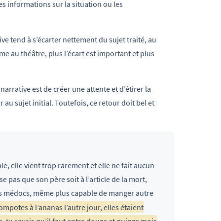
les informations sur la situation ou les
ive tend à s’écarter nettement du sujet traité, au
 au théâtre, plus l’écart est important et plus
narrative est de créer une attente et d’étirer la
au sujet initial. Toutefois, ce retour doit bel et
e, elle vient trop rarement et elle ne fait aucun
e pas que son père soit à l’article de la mort,
t les médocs, même plus capable de manger autre
ompotes à l’ananas l’autre jour, elles étaient
s, tu savais qu’il faut entre douze et quinze mois