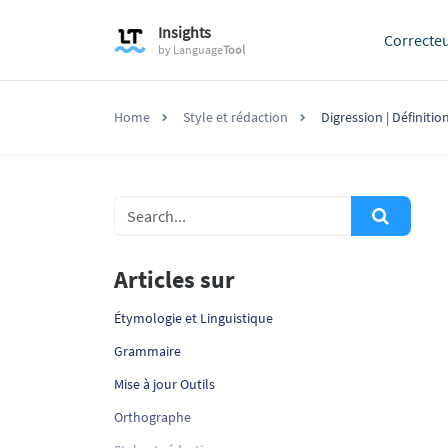
Insights
Correcte
by
Language
Tool
Home
Style et rédaction
Digression | Définiti
Articles sur
Étymologie et Linguistique
Grammaire
Mise à jour Outils
Orthographe