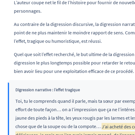
L’auteur coupe net le fil de l’histoire pour fournir de nouvel
personnages.
Au contraire de la digression discursive, la digression narrat
point de ne plus maintenir le moindre rapport de sens. Comme
l’effet, tragique ou humoristique, est réussi.
Quel que soit l’effet recherché, le but ultime de la digression 
digression le plus longtemps possible pour retarder le retour 
bien avoir lieu pour une exploitation efficace de ce procédé.
Digression narrative : l’effet tragique
Toi, tu le comprends quand il parle, mais ta sœur par exempl
effort de toute façon… on a l’impression que ça ne l’intéress
jaune des pieds à la tête, les yeux rougis par les larmes e
chose que de la soupe ou de la compote…
J’ai acheté des c
délicieuses, je crois que j’en avais jamais mangé, de l’anana