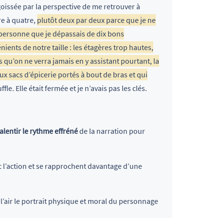
oissée par la perspective de me retrouver à
re à quatre,
plutôt deux par deux parce que je ne
 personne que je dépassais de dix bons
nts de notre taille : les étagères trop hautes,
ts qu’on ne verra jamais en y assistant pourtant, la
ux sacs d’épicerie portés à bout de bras et qui
fle. Elle était fermée et je n’avais pas les clés.
alentir le rythme effréné
de la narration pour
 l’action et se rapprochent davantage d’une
l’air le portrait physique et moral du personnage