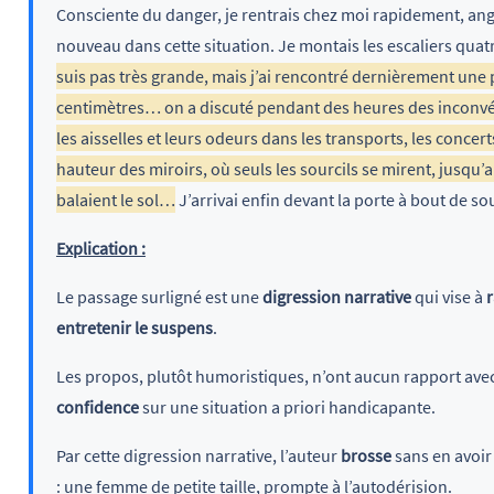
Consciente du danger, je rentrais chez moi rapidement, ang
nouveau dans cette situation. Je montais les escaliers quat
suis pas très grande, mais j’ai rencontré dernièrement une
centimètres… on a discuté pendant des heures des inconvénie
les aisselles et leurs odeurs dans les transports, les concer
hauteur des miroirs, où seuls les sourcils se mirent, jusqu’a
balaient le sol…
J’arrivai enfin devant la porte à bout de souf
Explication :
Le passage surligné est une
digression narrative
qui vise à
r
entretenir le suspens
.
Les propos, plutôt humoristiques, n’ont aucun rapport avec
confidence
sur une situation a priori handicapante.
Par cette digression narrative, l’auteur
brosse
sans en avoir 
: une femme de petite taille, prompte à l’autodérision.