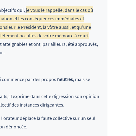
objectifs qui,
je vous le rappelle, dans le cas où
ituation et les conséquences immédiates et
nsieur le Président, la vôtre aussi, et qu’une
lètement occultés de votre mémoire à court
 atteignables et ont, par ailleurs, été approuvés,
ui.
ui commence par des propos
neutres
, mais se
aits, il exprime dans cette digression son opinion
lectif des instances dirigeantes.
 l’orateur déplace la faute collective sur un seul
tion dénoncée.