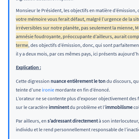
Monsieur le Président, les objectifs en matière d’émission, 
votre mémoire vous ferait défaut, malgré l’urgence de la s
irréversibles sur notre planète, pas seulement la mienne, Mo
amnésie foudroyante, préoccupante d’ailleurs, aurait comp
terme
, des objectifs d’émission, donc, qui sont parfaitement
il y a deux mois, par ces mêmes pays, ici présents aujourd’h
Explication :
Cette digression
nuance entièrement le ton
du discours, q
teinte d’une
ironie
mordante en fin d’énoncé.
L’orateur ne se contente plus d’exposer objectivement des f
sur le caractère
imminent
du problème et l’
immobilisme
col
Par ailleurs, en
s’adressant directement
à son interlocuteur,
individu et le rend personnellement responsable de l’inac