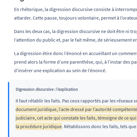
En rhétorique, la digression discursive consiste à interromp
attarder. Cette pause, toujours volontaire, permet à l’orate
Dans les deux cas, la digression discursive ne doit être ni t
l’attention du public et, par le fait même, de sérieusement 
La digression étire donc l’énoncé en accueillant un commentai
prend alors la forme d’une parenthèse, qui, à l’instar des p
d’insérer une explication au sein de l’énoncé.
Digression discursive : l’explication
Il faut rétablir les faits. Pas ceux rapportés par les réseaux
document juridique, l’acte dressé par l’autorité compétente,
judiciaire, cet acte qui constate les faits, témoigne de ce qui
la procédure juridique
. Rétablissons donc les faits, tels qu