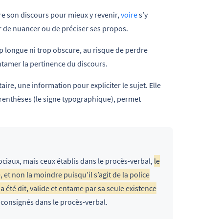
re son discours pour mieux y revenir,
voire
s’y
ur de nuancer ou de préciser ses propos.
rop longue ni trop obscure, au risque de perdre
entamer la pertinence du discours.
re, une information pour expliciter le sujet. Elle
arenthèses (le signe typographique), permet
 sociaux, mais ceux établis dans le procès-verbal,
le
 et non la moindre puisqu’il s’agit de la police
 a été dit, valide et entame par sa seule existence
e consignés dans le procès-verbal.