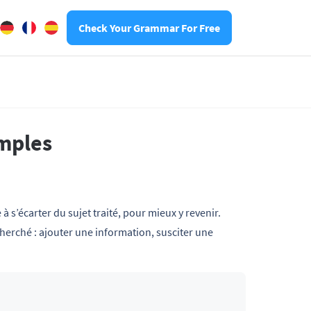
Check Your Grammar For Free
emples
 à s’écarter du sujet traité, pour mieux y revenir.
echerché : ajouter une information, susciter une