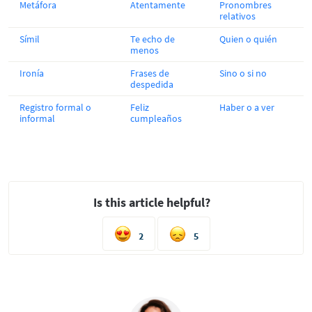
Metáfora
Atentamente
Pronombres
relativos
Símil
Te echo de
Quien o quién
menos
Ironía
Frases de
Sino o si no
despedida
Registro formal o
Feliz
Haber o a ver
informal
cumpleaños
Is this article helpful?
2
5