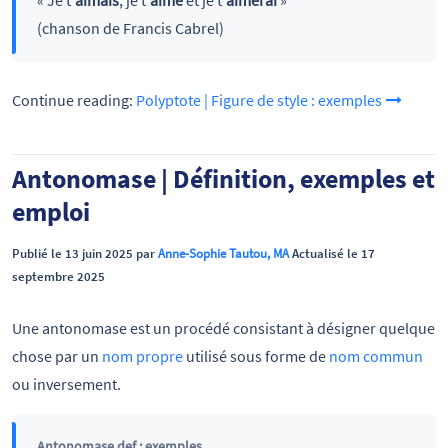
« Je t’
aimais
, je t’
aime
et je t’
aimerai
»
(chanson de Francis Cabrel)
Continue reading:
Polyptote | Figure de style : exemples
Antonomase | Définition, exemples et
emploi
Publié le 13 juin 2025 par
Anne-Sophie Tautou, MA
Actualisé le 17
septembre 2025
Une antonomase est un procédé consistant à désigner quelque
chose par un
nom propre
utilisé sous forme de
nom commun
ou inversement.
Antonomase def : exemples