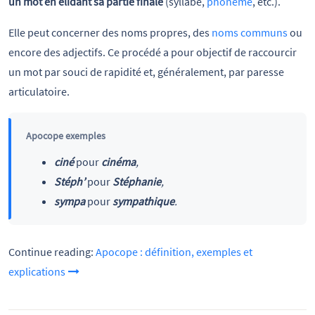
un mot en élidant sa partie finale
(syllabe,
phonème
, etc.).
Elle peut concerner des noms propres, des
noms communs
ou
encore des adjectifs. Ce procédé a pour objectif de raccourcir
un mot par souci de rapidité et, généralement, par paresse
articulatoire.
Apocope exemples
ciné
pour
cinéma
,
Stéph’
pour
Stéphanie
,
sympa
pour
sympathique
.
Continue reading:
Apocope : définition, exemples et
explications