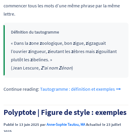
commencer tous les mots d’une même phrase par la même
lettre.
Définition du tautogramme
«
Dans la
z
one
z
oologique, bon
z
igue,
z
igzaguait
l’ouvrier
z
ingueur,
z
ieutant les
z
èbres mais
z
igouillant
plutôt les
z
ibelines. »
(Jean Lescure,
Z
‘ai nom
Z
énon
)
Continue reading:
Tautogramme : définition et exemples
Polyptote | Figure de style : exemples
Publié le 13 juin 2025 par
Anne-Sophie Tautou, MA
Actualisé le 23 juillet
2025