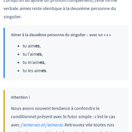
verbale
aimes
reste identique à la deuxième personne du
singulier.
Aimer à la deuxième personne du singuiler – avec un « s »
tu aim
es
,
tu l’aim
es
,
tu m’aim
es
,
tu les aim
es
.
Attention !
Nous avons souvent tendance à confondre le
conditionnel présent avec le futur simple : c’est le cas
avec
j’aimerais et j’aimerai
. Retrouvez vite toutes nos