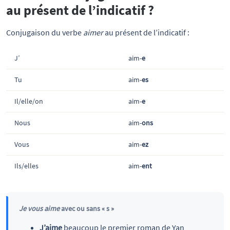
au présent de l’indicatif ?
Conjugaison du verbe
aimer
au présent de l’indicatif :
J’
aim-
e
Tu
aim-
es
Il/elle/on
aim-
e
Nous
aim-
ons
Vous
aim-
ez
Ils/elles
aim-
ent
Je vous aime
avec ou sans « s »
J’aime
beaucoup le premier roman de Yan