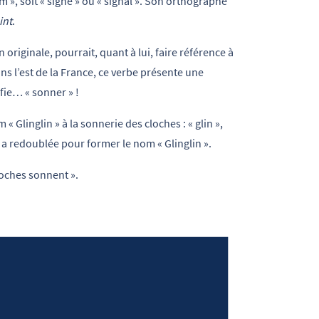
m », soit « signe » ou « signal ». Son orthographe
int
.
n originale, pourrait, quant à lui, faire référence à
dans l’est de la France, ce verbe présente une
ifie… « sonner » !
 Glinglin » à la sonnerie des cloches : « glin »,
a redoublée pour former le nom « Glinglin ».
cloches sonnent ».