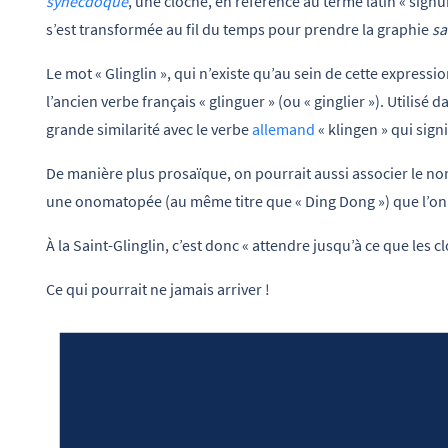
synecdoque
, une cloche, en référence au terme latin « signu
s’est transformée au fil du temps pour prendre la graphie
sa
Le mot « Glinglin », qui n’existe qu’au sein de cette expressio
l’ancien verbe français « glinguer » (ou « ginglier »). Utilisé 
grande similarité avec le verbe
allemand
« klingen » qui sign
De manière plus prosaïque, on pourrait aussi associer le nom «
une onomatopée (au même titre que « Ding Dong ») que l’on 
À la Saint-Glinglin, c’est donc « attendre jusqu’à ce que les 
Ce qui pourrait ne jamais arriver !