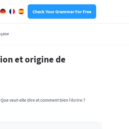
Check Your Grammar For Free
nçaise
tion et origine de
Que veut-elle dire et comment bien l’écrire ?