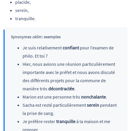
placide,
serein,
tranquille.
Synonymes
oklm
: exemples
Je suis relativement
confiant
pour l’examen de
philo. Et toi ?
Hier, nous avions une réunion particulièrement
importante avec le préfet et nous avons discuté
des différents projets pour la commune de
manière très
décontractée
.
Marion est une personne très
nonchalante
.
Sacha est resté particulièrement
serein
pendant
la prise de sang.
Je préfère rester
tranquille
à la maison et me
reposer.