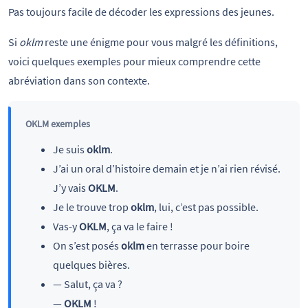
Pas toujours facile de décoder les expressions des jeunes.
Si
oklm
reste une énigme pour vous malgré les définitions,
voici quelques exemples pour mieux comprendre cette
abréviation dans son contexte.
OKLM exemples
Je suis
oklm
.
J’ai un oral d’histoire demain et je n’ai rien révisé.
J’y vais
OKLM
.
Je le trouve trop
oklm
, lui, c’est pas possible.
Vas-y
OKLM
, ça va le faire !
On s’est posés
oklm
en terrasse pour boire
quelques bières.
— Salut, ça va ?
—
OKLM
!