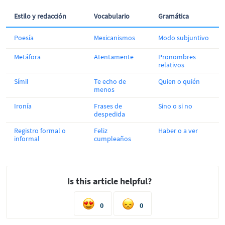
Estilo y redacción
Vocabulario
Gramática
Poesía
Mexicanismos
Modo subjuntivo
Metáfora
Atentamente
Pronombres
relativos
Símil
Te echo de
Quien o quién
menos
Ironía
Frases de
Sino o si no
despedida
Registro formal o
Feliz
Haber o a ver
informal
cumpleaños
Is this article helpful?
0
0