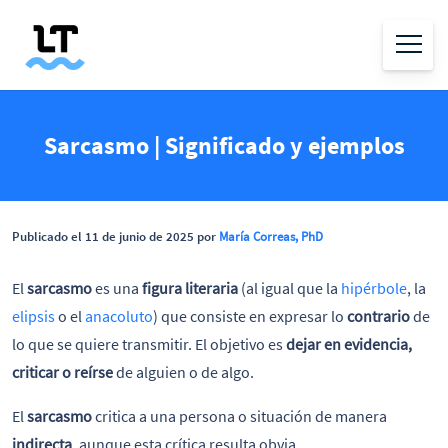
Sarcasmo | Significado y ejemplos
Publicado el 11 de junio de 2025 por
María Correas, PhD
El
sarcasmo
es una
figura literaria
(al igual que la
hipérbole
, la
elipsis
o el
anacoluto
) que consiste en expresar lo
contrario
de
lo que se quiere transmitir. El objetivo es
dejar en evidencia,
criticar o reírse
de alguien o de algo.
El
sarcasmo
critica a una persona o situación de manera
indirecta
, aunque esta crítica resulta obvia.