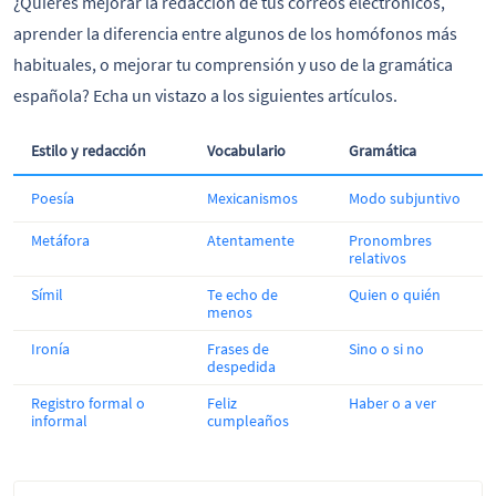
¿Quieres mejorar la redacción de tus correos electrónicos,
aprender la diferencia entre algunos de los homófonos más
habituales, o mejorar tu comprensión y uso de la gramática
española? Echa un vistazo a los siguientes artículos.
Estilo y redacción
Vocabulario
Gramática
Poesía
Mexicanismos
Modo subjuntivo
Metáfora
Atentamente
Pronombres
relativos
Símil
Te echo de
Quien o quién
menos
Ironía
Frases de
Sino o si no
despedida
Registro formal o
Feliz
Haber o a ver
informal
cumpleaños