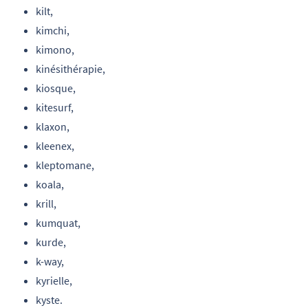
kilt,
kimchi,
kimono,
kinésithérapie,
kiosque,
kitesurf,
klaxon,
kleenex,
kleptomane,
koala,
krill,
kumquat,
kurde,
k-way,
kyrielle,
kyste.