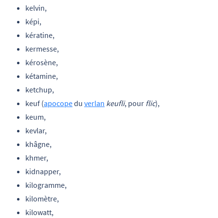
kelvin,
képi,
kératine,
kermesse,
kérosène,
kétamine,
ketchup,
keuf (
apocope
du
verlan
keufli
, pour
flic
),
keum,
kevlar,
khâgne,
khmer,
kidnapper,
kilogramme,
kilomètre,
kilowatt,