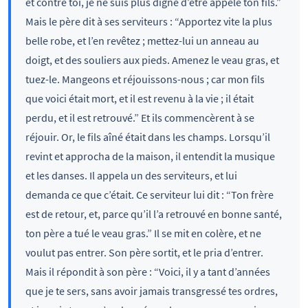
et contre toi, je ne suis plus digne d’être appelé ton fils.”
Mais le père dit à ses serviteurs : “Apportez vite la plus
belle robe, et l’en revêtez ; mettez-lui un anneau au
doigt, et des souliers aux pieds. Amenez le veau gras, et
tuez-le. Mangeons et réjouissons-nous ; car mon fils
que voici était mort, et il est revenu à la vie ; il était
perdu, et il est retrouvé.” Et ils commencèrent à se
réjouir. Or, le fils aîné était dans les champs. Lorsqu’il
revint et approcha de la maison, il entendit la musique
et les danses. Il appela un des serviteurs, et lui
demanda ce que c’était. Ce serviteur lui dit : “Ton frère
est de retour, et, parce qu’il l’a retrouvé en bonne santé,
ton père a tué le veau gras.” Il se mit en colère, et ne
voulut pas entrer. Son père sortit, et le pria d’entrer.
Mais il répondit à son père : “Voici, il y a tant d’années
que je te sers, sans avoir jamais transgressé tes ordres,