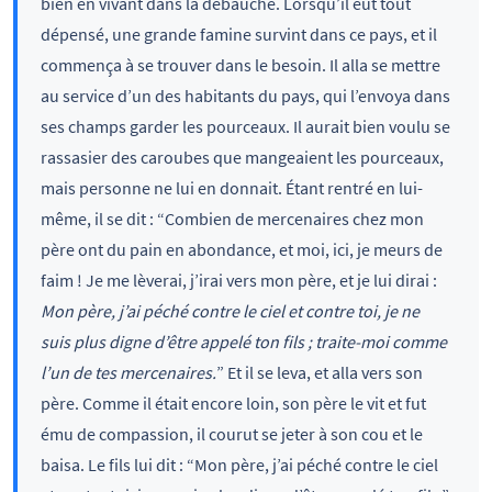
bien en vivant dans la débauche. Lorsqu’il eut tout
dépensé, une grande famine survint dans ce pays, et il
commença à se trouver dans le besoin. Il alla se mettre
au service d’un des habitants du pays, qui l’envoya dans
ses champs garder les pourceaux. Il aurait bien voulu se
rassasier des caroubes que mangeaient les pourceaux,
mais personne ne lui en donnait. Étant rentré en lui-
même, il se dit : “Combien de mercenaires chez mon
père ont du pain en abondance, et moi, ici, je meurs de
faim ! Je me lèverai, j’irai vers mon père, et je lui dirai :
Mon père, j’ai péché contre le ciel et contre toi, je ne
suis plus digne d’être appelé ton fils ; traite-moi comme
l’un de tes mercenaires.
” Et il se leva, et alla vers son
père. Comme il était encore loin, son père le vit et fut
ému de compassion, il courut se jeter à son cou et le
baisa. Le fils lui dit : “Mon père, j’ai péché contre le ciel