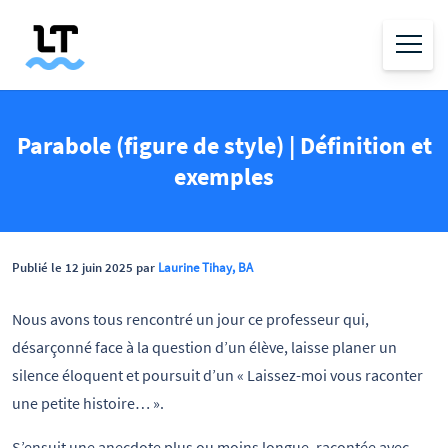
Parabole (figure de style) | Définition et
exemples
Publié le 12 juin 2025 par
Laurine Tihay, BA
Nous avons tous rencontré un jour ce professeur qui,
désarçonné face à la question d’un élève, laisse planer un
silence éloquent et poursuit d’un « Laissez-moi vous raconter
une petite histoire… ».
S’ensuit une anecdote plus ou moins longue, racontée avec