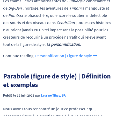
Les chamailleries attendrissantes de
Lumière
le candélabre et
de
Big-Ben
l’horloge, les aventures de
Timon
la mangouste et
de
Pumbaa
le phacochère, ou encore le soutien indéfectible
des souris et des oiseaux dans
Cendrillon
; toutes ces histoires
n’auraient jamais eu un tel impact sans la possibilité pour les
créateurs de recourir à un procédé narratif qui relève avant
tout de la figure de style :
la
personnification
.
Continue reading:
Personnification | Figure de style
Parabole (figure de style) | Définition
et exemples
Publié le 12 juin 2025 par
Laurine Tihay, BA
Nous avons tous rencontré un jour ce professeur qui,
désarçonné face à la question d’un élève, laisse planer un