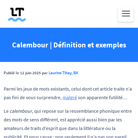
Calembour | Définition et exemples
Publié le 12 juin 2025 par
Laurine Tihay, BA
Parmi les jeux de mots existants, celui dont cet article traite n’a
pas fini de vous surprendre,
malgré
son apparente futilité…
Le
calembour
, qui repose sur la ressemblance phonique entre
des mots de sens différent, est apprécié aussi bien par les
amateurs de traits d’esprit que dans la littérature ou la
publicité. Et pour cause : non seulement il n’a pas son pareil