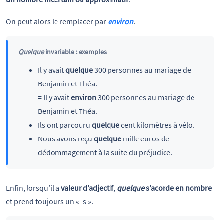
On peut alors le remplacer par
environ
.
Quelque
invariable : exemples
Il y avait
quelque
300 personnes au mariage de
Benjamin et Théa.
= Il y avait
environ
300 personnes au mariage de
Benjamin et Théa.
Ils ont parcouru
quelque
cent kilomètres à vélo.
Nous avons reçu
quelque
mille euros de
dédommagement à la suite du préjudice.
Enfin, lorsqu’il a
valeur d’adjectif
,
quelque
s’acorde en nombre
et prend toujours un « -s ».