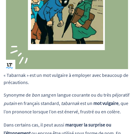
« Tabarnak » est un mot vulgaire à employer avec beaucoup de 
précautions.
Synonyme de
bon sang
en langue courante ou du très péjoratif
putain
en français standard,
tabarnak
est un
mot vulgaire
, que
l’on prononce lorsque l’on est énervé, frustré ou en colère.
Dans certains cas, il peut aussi
marquer la surprise ou
l’étonnement
ou encore être utilisé sous forme de nom. En