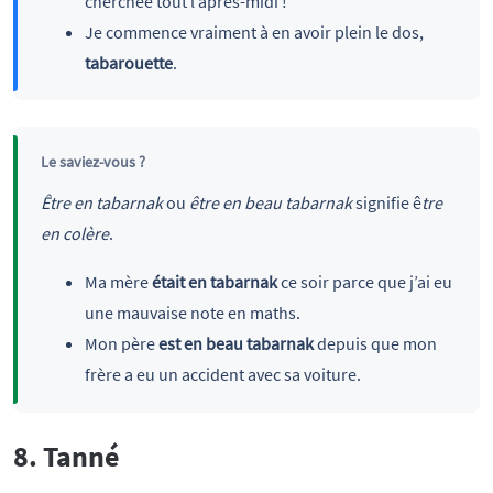
cherchée tout l’après-midi !
Je commence vraiment à en avoir plein le dos,
tabarouette
.
Le saviez-vous ?
Être en tabarnak
ou
être en beau tabarnak
signifie ê
tre
en colère
.
Ma mère
était en tabarnak
ce soir parce que j’ai eu
une mauvaise note en maths.
Mon père
est en beau tabarnak
depuis que mon
frère a eu un accident avec sa voiture.
8. Tanné