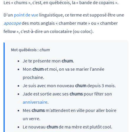
Les « chums », c’est, en québécois, la « bande de copains ».
D’un
point de vue
linguistique, ce terme est supposé être une
apocope
des mots anglais « chamber mate » ou « chamber
fellow », c’est-à-dire un colocataire (ou coloc).
Mot québécois :
chum
Je te présente mon
chum
.
Mon
chum
et moi, on va se marier l’année
prochaine.
Je suis avec mon nouveau
chum
depuis 3 mois.
Jade est sortie avec ses
chums
pour fêter son
anniversaire
.
Mes
chums
m’attendent en ville pour aller boire
un verre.
Le nouveau
chum
de ma mère est plutôt cool.