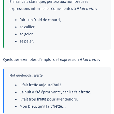
En français classique, pensez aux nombreuses
expressions informelles équivalentes à
il fait frette
:
faire un froid de canard,
se cailler,
se geler,
se peler.
Quelques exemples d’emploi de l’expression
il fait frette
:
Mot québécois :
frette
Il fait
frette
aujourd’hui !
La nuit a été éprouvante, car il a fait
frette
.
Il fait trop
frette
pour aller dehors.
Mon Dieu, qu’il fait
frette
…