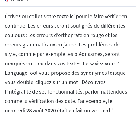
Firefox
Outlook
BETA
Google Docs
Apps
Toggle Sub Menu
Écrivez ou collez votre texte ici pour le faire vérifier en
Safari
Apple Mail
Word
macOS
More
continue. Les erreurs seront soulignés de différentes
Opera
Thunderbird
Apple Pages
Windows
couleurs : les erreurs d’orthografe en rouge et les
For Businesses
LibreOffice
erreurs grammaticaux en jaune. Les problèmes de
Proofreading API
style, comme par exemple les pléonasmes, seront
Blog
marqués en bleu dans vos textes. Le saviez vous ?
Careers
LanguageTool vous propose des synonymes lorsque
Help
vous double-cliquez sur un mot . Découvrez
l’intégralité de ses fonctionnalités, parfoi inattendues,
Privacy
comme la vérification des date. Par exemple, le
Terms & Conditions
mercredi 28 août 2020 était en fait un vendredi !
Imprint