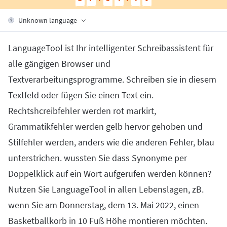
Firefox
Outlook
BETA
Google Docs
Apps
Toggle Sub Menu
Unknown language
Safari
Apple Mail
Word
macOS
More
LanguageTool ist Ihr intelligenter Schreibassistent für
Opera
Thunderbird
Apple Pages
Windows
For Businesses
alle gängigen Browser und
LibreOffice
Proofreading API
Textverarbeitungsprogramme. Schreiben sie in diesem
Textfeld oder fügen Sie einen Text ein.
Blog
Rechtshcreibfehler werden rot markirt,
Careers
Grammatikfehler werden gelb hervor gehoben und
Help
Stilfehler werden, anders wie die anderen Fehler, blau
Privacy
unterstrichen. wussten Sie dass Synonyme per
Terms & Conditions
Doppelklick auf ein Wort aufgerufen werden können?
Nutzen Sie LanguageTool in allen Lebenslagen, zB.
Imprint
wenn Sie am Donnerstag, dem 13. Mai 2022, einen
Basketballkorb in 10 Fuß Höhe montieren möchten.